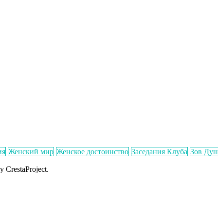
ия
Женский мир
Женское достоинство
Заседания Клуба
Зов Ду
y CrestaProject.