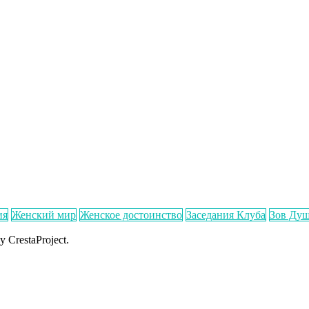
ия
Женский мир
Женское достоинство
Заседания Клуба
Зов Ду
y CrestaProject.