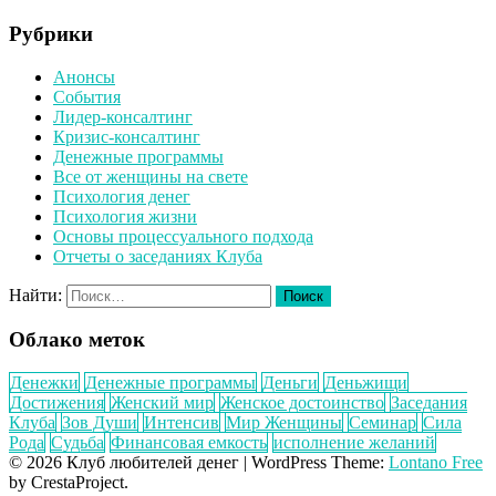
Рубрики
Анонсы
События
Лидер-консалтинг
Кризис-консалтинг
Денежные программы
Все от женщины на свете
Психология денег
Психология жизни
Основы процессуального подхода
Отчеты о заседаниях Клуба
Найти:
Облако меток
Денежки
Денежные программы
Деньги
Деньжищи
Достижения
Женский мир
Женское достоинство
Заседания
Клуба
Зов Души
Интенсив
Мир Женщины
Семинар
Сила
Рода
Судьба
Финансовая емкость
исполнение желаний
© 2026 Клуб любителей денег
|
WordPress Theme:
Lontano Free
by CrestaProject.