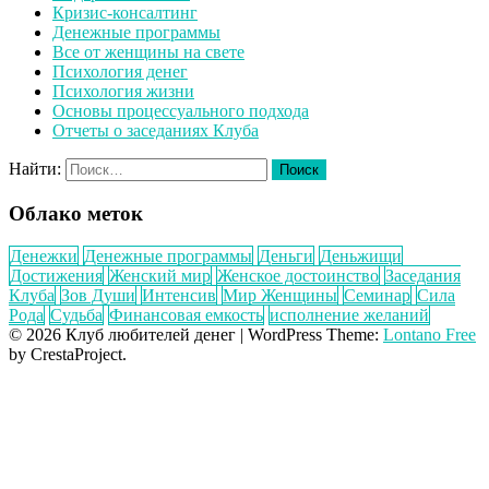
Кризис-консалтинг
Денежные программы
Все от женщины на свете
Психология денег
Психология жизни
Основы процессуального подхода
Отчеты о заседаниях Клуба
Найти:
Облако меток
Денежки
Денежные программы
Деньги
Деньжищи
Достижения
Женский мир
Женское достоинство
Заседания
Клуба
Зов Души
Интенсив
Мир Женщины
Семинар
Сила
Рода
Судьба
Финансовая емкость
исполнение желаний
© 2026 Клуб любителей денег
|
WordPress Theme:
Lontano Free
by CrestaProject.